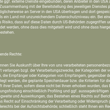
e ggf. externe Dienste eingebunden, deren Anbieter in den USA
m Zusammenhang mit der Bereitstellung des jeweiligen Dienstes
glicherweise an Server in den USA übertragen und dort gespeic
ls ein Land mit unzureichendem Datenschutzniveau ein. Bei eine
 Risiko, dass auf diese Daten durch US-Behörden zugegriffen un
 werden, ohne dass dies mitgeteilt wird und ohne dass hierg
estehen.
gende Rechte:
nen Sie Auskunft über Ihre von uns verarbeiteten personenbez
t verlangen bzgl. der Verarbeitungszwecke, der Kategorien der v
 die Empfänger oder Kategorien von Empfängern, gegenüber de
egt werden, die geplante Speicherdauer bzw. die Kriterien für 
t ihrer Daten, sofern diese nicht bei Ihnen erhoben wurden, das
ungsfindung einschließlich Profiling und ggf. aussagekräftigen
ragweite und Auswirkungen, das Bestehen eines Rechts auf Beri
as Recht auf Einschränkung der Verarbeitung oder Widerspruch 
rechts bei der Aufsichtsbehörde; schließlich steht Ihnen ein Re