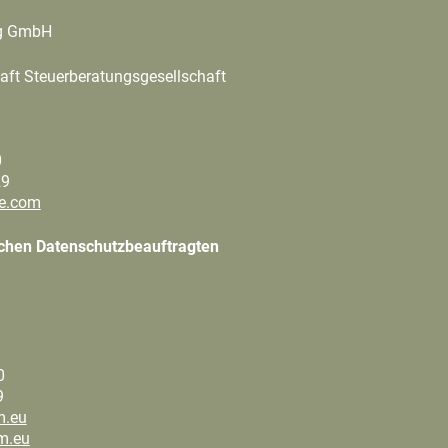
ng GmbH
aft Steuerberatungsgesellschaft
0
29
e.com
ichen Datenschutzbeauftragten
0
9
.eu
m.eu